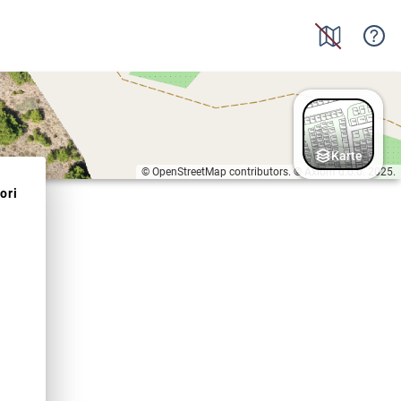
Karte
© OpenStreetMap contributors. © Axiom d.o.o. 2025.
ori