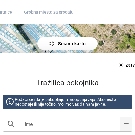
rtnice
Grobna mjesta za prodaju
Smanji kartu
Zatv
Tražilica pokojnika
Podaci se i dalje prikupljaju i nadopunjavaju. Ako nešto
nedostaje ili nije točno, molimo vas da nam javite.